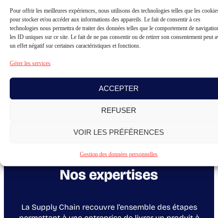
Pour offrir les meilleures expériences, nous utilisons des technologies telles que les cookie
pour stocker et/ou accéder aux informations des appareils. Le fait de consentir à ces
technologies nous permettra de traiter des données telles que le comportement de navigatio
les ID uniques sur ce site. Le fait de ne pas consentir ou de retirer son consentement peut a
À consulter également
un effet négatif sur certaines caractéristiques et fonctions.
Gérer les services
ACCEPTER
REFUSER
VOIR LES PRÉFÉRENCES
Gestion des données personnelles
Nos expertises
La Supply Chain recouvre l’ensemble des étapes
permettant à une entreprise de livrer un produit à