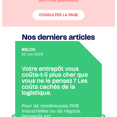
sont nos spécialités.
CONSULTER LA PAGE
Nos derniers articles
#BLOG
#BL
22 Juin 2026
3 Se
Votre entrepôt vous
Int
coûte-t-il plus cher que
Sup
vous ne le pensez ? Les
on 
coûts cachés de la
logistique.
L’IA
mot
Pour de nombreuses PME
industrielles ou de négoce,
l’entrepôt est...