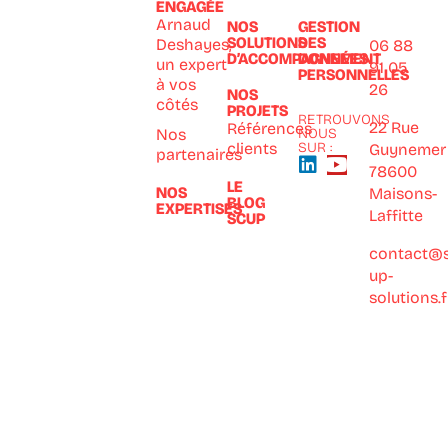
ENGAGÉE
Arnaud
NOS
GESTION
SOLUTIONS
DES
Deshayes,
06 88
D’ACCOMPAGNEMENT
DONNÉES
un expert
91 05
PERSONNELLES
à vos
26
NOS
côtés
PROJETS
RETROUVONS
22 Rue
Références
Nos
NOUS
clients
SUR :
Guynemer
partenaires
78600
LE
NOS
Maisons-
BLOG
EXPERTISES
Laffitte
SCUP
contact@s
up-
solutions.f